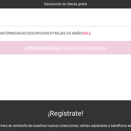
Devolución en tienda gratis
MATERNIDAD
ACCESORIOS
MEN
TRAJES DE BAÑO
SALE
¡APROVECHA EL SALE!
Hasta un 60% de descuento.
¡Regístrate!
imera en enterarte de nuestras nuevas colecciones, ventas especiales y beneficios e