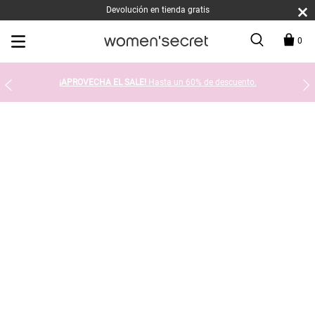
Devolución en tienda gratis
0
¡APROVECHA EL SALE!
Hasta un 60% de descuento.