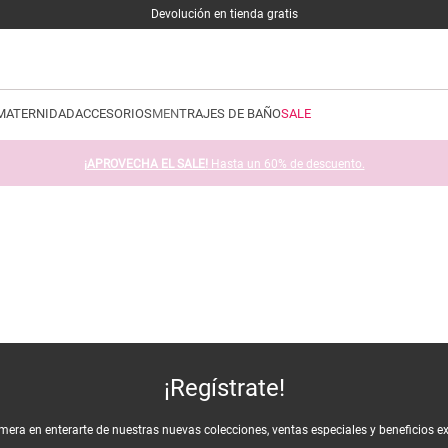
Devolución en tienda gratis
MATERNIDAD
ACCESORIOS
MEN
TRAJES DE BAÑO
SALE
¡APROVECHA EL SALE!
Hasta un 60% de descuento.
¡Regístrate!
imera en enterarte de nuestras nuevas colecciones, ventas especiales y beneficios e