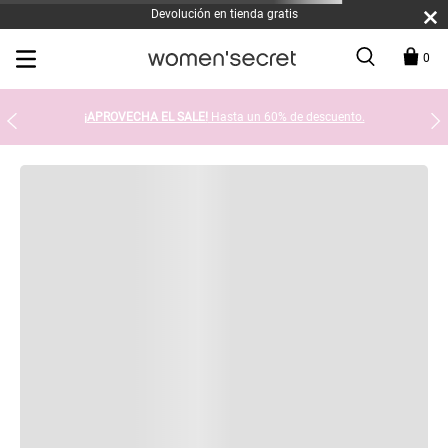
Devolución en tienda gratis
0
¡APROVECHA EL SALE!
Hasta un 60% de descuento.
Hemos encontramos 0 resultados
SUGERENCIAS DE BÚSQUEDA
Comprueba que hayas escrito todo correctamente. O bien,
intenta cambiar la ortografía de alguna de las palabras.
Limita tu búsqueda a 1 o 2 términos.
No seas tan específico. Usa más términos generales de
búsqueda para poder encontrar productos similares.