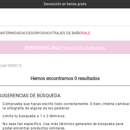
Devolución en tienda gratis
MATERNIDAD
ACCESORIOS
MEN
TRAJES DE BAÑO
SALE
¡APROVECHA EL SALE!
Hasta un 60% de descuento.
ecret-998513
Hemos encontramos 0 resultados
SUGERENCIAS DE BÚSQUEDA
Comprueba que hayas escrito todo correctamente. O bien, intenta cambiar
la ortografía de alguna de las palabras.
Limita tu búsqueda a 1 o 2 términos.
No seas tan específico. Usa más términos generales de búsqueda para
poder encontrar productos similares.