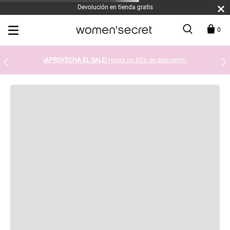
Devolución en tienda gratis
0
¡APROVECHA EL SALE!
Hasta un 60% de descuento.