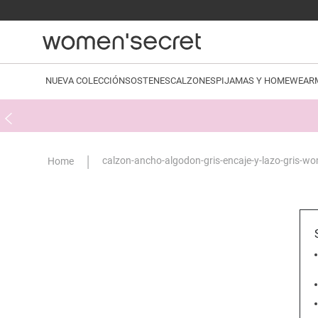
NUEVA COLECCIÓN
SOSTENES
CALZONES
PIJAMAS Y HOMEWEAR
calzon-ancho-algodon-gris-encaje-y-lazo-gris-w