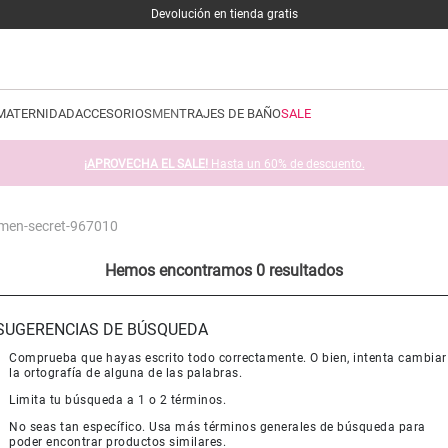
Devolución en tienda gratis
MATERNIDAD
ACCESORIOS
MEN
TRAJES DE BAÑO
SALE
¡APROVECHA EL SALE!
Hasta un 60% de descuento.
omen-secret-967010
Hemos encontramos 0 resultados
SUGERENCIAS DE BÚSQUEDA
Comprueba que hayas escrito todo correctamente. O bien, intenta cambiar
la ortografía de alguna de las palabras.
Limita tu búsqueda a 1 o 2 términos.
No seas tan específico. Usa más términos generales de búsqueda para
poder encontrar productos similares.