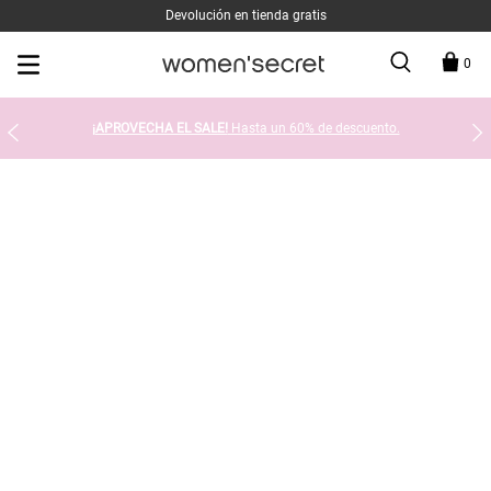
Devolución en tienda gratis
0
¡APROVECHA EL SALE!
Hasta un 60% de descuento.