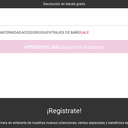
Devolución en tienda gratis
MATERNIDAD
ACCESORIOS
MEN
TRAJES DE BAÑO
SALE
¡APROVECHA EL SALE!
Hasta un 60% de descuento.
¡Regístrate!
imera en enterarte de nuestras nuevas colecciones, ventas especiales y beneficios e