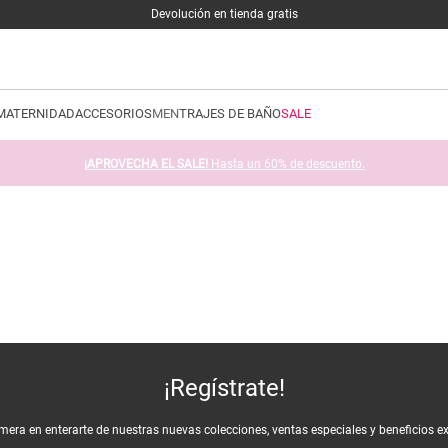
Devolución en tienda gratis
MATERNIDAD
ACCESORIOS
MEN
TRAJES DE BAÑO
SALE
¡APROVECHA EL SALE!
Hasta un 60% de descuento.
¡Regístrate!
imera en enterarte de nuestras nuevas colecciones, ventas especiales y beneficios e