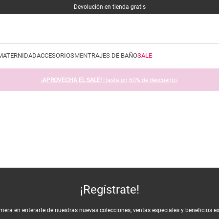
Devolución en tienda gratis
MATERNIDAD
ACCESORIOS
MEN
TRAJES DE BAÑO
SALE
¡APROVECHA EL SALE!
Hasta un 60% de descuento.
¡Regístrate!
imera en enterarte de nuestras nuevas colecciones, ventas especiales y beneficios e