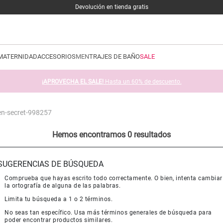
Devolución en tienda gratis
MATERNIDAD
ACCESORIOS
MEN
TRAJES DE BAÑO
SALE
¡APROVECHA EL SALE!
Hasta un 60% de descuento.
en-secret-998257
Hemos encontramos 0 resultados
SUGERENCIAS DE BÚSQUEDA
Comprueba que hayas escrito todo correctamente. O bien, intenta cambiar
la ortografía de alguna de las palabras.
Limita tu búsqueda a 1 o 2 términos.
No seas tan específico. Usa más términos generales de búsqueda para
poder encontrar productos similares.