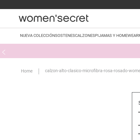
NUEVA COLECCIÓN
SOSTENES
CALZONES
PIJAMAS Y HOMEWEAR
calzon-alto-clasico-microfibra-rosa-rosado-wom