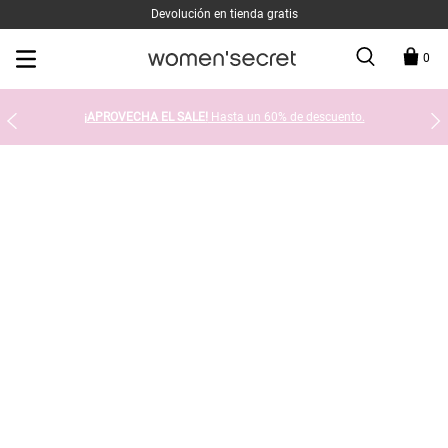
Devolución en tienda gratis
0
¡APROVECHA EL SALE!
Hasta un 60% de descuento.