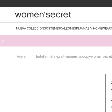
NUEVA COLECCIÓN
SOSTENES
CALZONES
PIJAMAS Y HOMEWEAR
botella-metal-print-limones-snoopy-womensecre