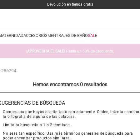
Devolución en tienda gratis
MATERNIDAD
ACCESORIOS
MEN
TRAJES DE BAÑO
SALE
¡APROVECHA EL SALE!
Hasta un 60% de descuento.
t-286294
Hemos encontramos 0 resultados
SUGERENCIAS DE BÚSQUEDA
Comprueba que hayas escrito todo correctamente. O bien, intenta cambiar
la ortografía de alguna de las palabras.
Limita tu búsqueda a 1 o 2 términos.
No seas tan específico. Usa más términos generales de búsqueda para
poder encontrar productos similares.