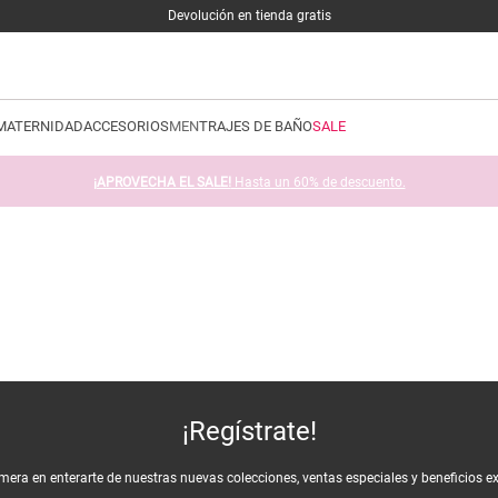
Devolución en tienda gratis
MATERNIDAD
ACCESORIOS
MEN
TRAJES DE BAÑO
SALE
¡APROVECHA EL SALE!
Hasta un 60% de descuento.
¡Regístrate!
imera en enterarte de nuestras nuevas colecciones, ventas especiales y beneficios e