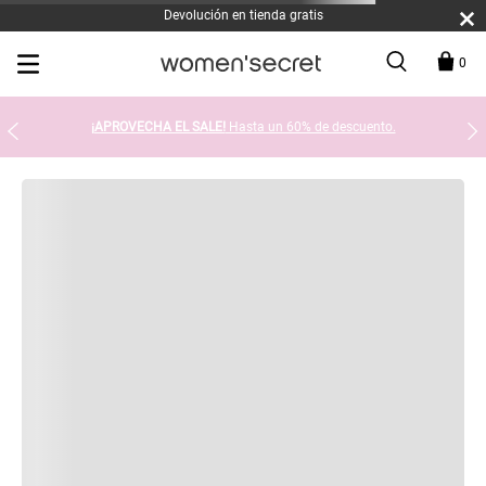
Devolución en tienda gratis
0
¡APROVECHA EL SALE!
Hasta un 60% de descuento.
Hemos encontramos 0 resultados
SUGERENCIAS DE BÚSQUEDA
Comprueba que hayas escrito todo correctamente. O bien,
intenta cambiar la ortografía de alguna de las palabras.
Limita tu búsqueda a 1 o 2 términos.
No seas tan específico. Usa más términos generales de
búsqueda para poder encontrar productos similares.