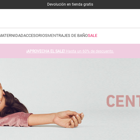
Devolución en tienda gratis
MATERNIDAD
ACCESORIOS
MEN
TRAJES DE BAÑO
SALE
¡APROVECHA EL SALE!
Hasta un 60% de descuento.