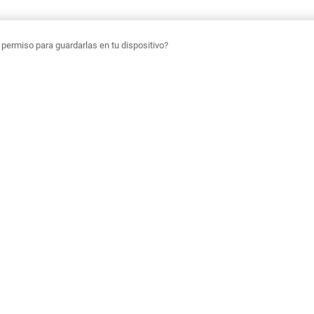
ermiso para guardarlas en tu dispositivo?
¡Regístrate!
imera en enterarte de nuestras nuevas colecciones, ventas especiales y beneficios e
REGÍSTRATE