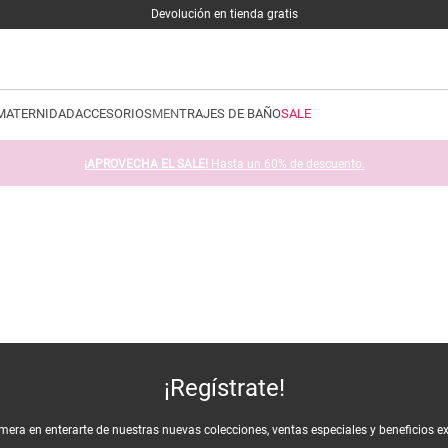
Devolución en tienda gratis
MATERNIDAD
ACCESORIOS
MEN
TRAJES DE BAÑO
SALE
¡APROVECHA EL SALE!
Hasta un 60% de descuento.
¡Regístrate!
imera en enterarte de nuestras nuevas colecciones, ventas especiales y beneficios e