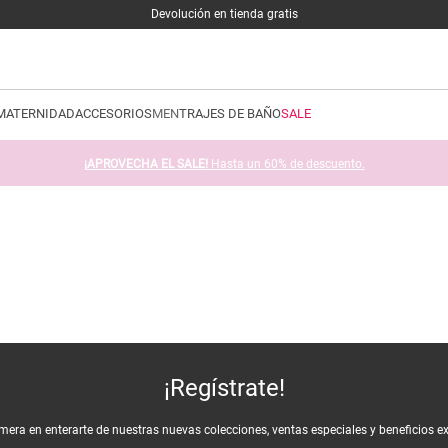
Devolución en tienda gratis
MATERNIDAD
ACCESORIOS
MEN
TRAJES DE BAÑO
SALE
¡APROVECHA EL SALE!
Hasta un 60% de descuento.
¡Regístrate!
imera en enterarte de nuestras nuevas colecciones, ventas especiales y beneficios e