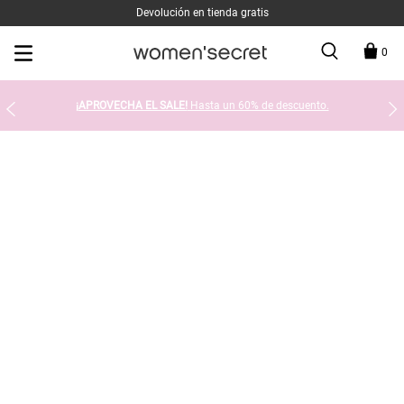
Devolución en tienda gratis
0
¡APROVECHA EL SALE!
Hasta un 60% de descuento.