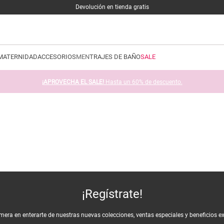
Devolución en tienda gratis
MATERNIDAD
ACCESORIOS
MEN
TRAJES DE BAÑO
SALE
¡APROVECHA EL SALE!
Hasta un 60% de descuento.
¡Regístrate!
imera en enterarte de nuestras nuevas colecciones, ventas especiales y beneficios e