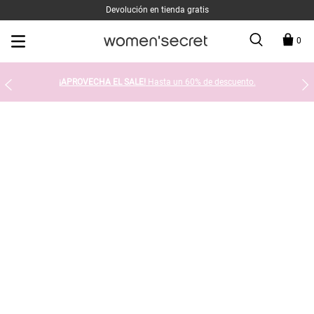
Devolución en tienda gratis
0
¡APROVECHA EL SALE!
Hasta un 60% de descuento.