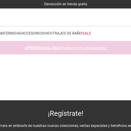
Devolución en tienda gratis
MATERNIDAD
ACCESORIOS
MEN
TRAJES DE BAÑO
SALE
¡APROVECHA EL SALE!
Hasta un 60% de descuento.
¡Regístrate!
imera en enterarte de nuestras nuevas colecciones, ventas especiales y beneficios e